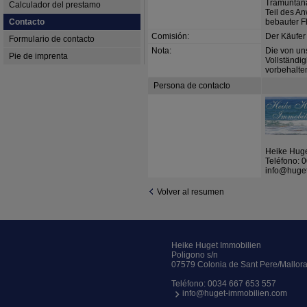
Tramuntana.
Calculador del prestamo
Teil des A
Contacto
bebauter F
Comisión:
Der Käufer 
Formulario de contacto
Nota:
Die von un
Pie de imprenta
Vollständi
vorbehalte
Persona de contacto
Heike Huge
Teléfono:
0
info@huge
Volver al resumen
Heike Huget Immobilien
Poligono s/n
07579 Colonia de Sant Pere/Mallor
Teléfono:
0034 667 653 557
info@huget-immobilien.com