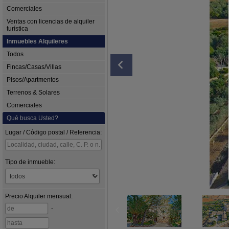
Comerciales
Ventas con licencias de alquiler
turística
Inmuebles Alquileres
Todos
Fincas/Casas/Villas
Pisos/Apartmentos
Terrenos & Solares
Comerciales
Qué busca Usted?
Lugar / Código postal / Referencia:
Tipo de inmueble:
Precio
Alquiler mensual
:
-