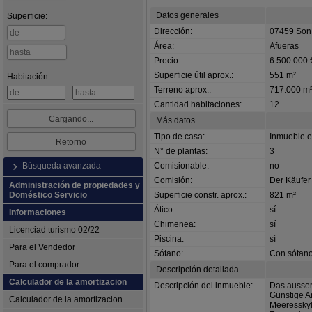
Datos generales
Superficie
:
Dirección:
07459 Son 
-
Área:
Afueras
Precio:
6.500.000 
Superficie útil aprox.:
551 m²
Habitación:
Terreno aprox.:
717.000 m
-
Cantidad habitaciones:
12
Más datos
Tipo de casa:
Inmueble e
N° de plantas:
3
Búsqueda avanzada
Comisionable:
no
Comisión:
Der Käufer 
Administración de propiedades y
Doméstico Servicio
Superficie constr. aprox.:
821 m²
Ático:
sí
Informaciones
Chimenea:
sí
Licenciad turismo 02/22
Piscina:
sí
Para el Vendedor
Sótano:
Con sótan
Para el comprador
Descripción detallada
Calculador de la amortizacion
Descripción del inmueble:
Das ausser
Günstige A
Calculador de la amortizacion
Meeresskyl