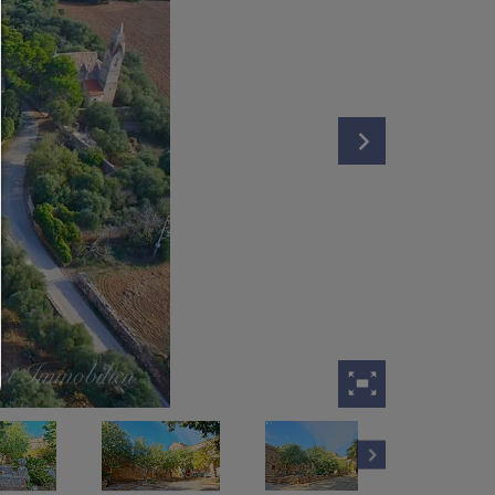
Cualquier cookie,como cookies de seguimiento y análisis y conteni
terceros.
permitir selección:
Solo se permite el contenido de terceros o los tipos de cookies que
marcado en las casillas de verificación.
Rechazar todo:
Solo se permiten cookies técnicamente necesarias y ningún conteni
terceros.
Puede cambiar su configuración de cookies aquí en cualquier mom
Detalles de cookies
|
Política de privacidad
|
Pie de imprenta
volver