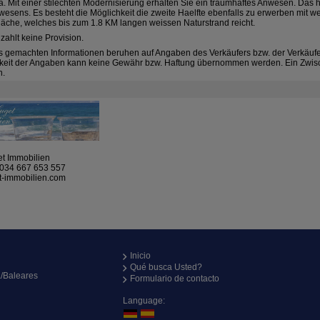
 Mit einer stilechten Modernisierung erhalten Sie ein traumhaftes Anwesen. Das h
nwesens. Es besteht die Möglichkeit die zweite Haelfte ebenfalls zu erwerben mit 
läche, welches bis zum 1.8 KM langen weissen Naturstrand reicht.
zahlt keine Provision.
s gemachten Informationen beruhen auf Angaben des Verkäufers bzw. der Verkäuferi
gkeit der Angaben kann keine Gewähr bzw. Haftung übernommen werden. Ein Zwisc
n.
t Immobilien
034 667 653 557
t-immobilien.com
Inicio
Qué busca Usted?
a/Baleares
Formulario de contacto
Language: