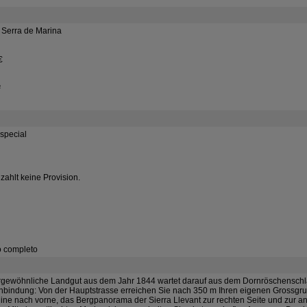
Serra de Marina
€
²
special
zahlt keine Provision.
o completo
gewöhnliche Landgut aus dem Jahr 1844 wartet darauf aus dem Dornröschenschla
nbindung: Von der Hauptstrasse erreichen Sie nach 350 m Ihren eigenen Grossgru
ine nach vorne, das Bergpanorama der Sierra Llevant zur rechten Seite und zur an