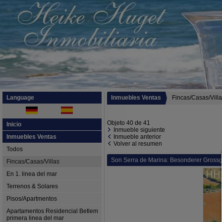
Language
Inmuebles Ventas
Fincas/Casas/Vill
Objeto 40 de 41
Inicio
Inmueble siguiente
Inmuebles Ventas
Inmueble anterior
Volver al resumen
Todos
Son Serra de Marina: Besonderer Grossg
Fincas/Casas/Villas
En 1. linea del mar
Terrenos & Solares
Pisos/Apartmentos
Apartamentos Residencial Betlem
primera linea del mar