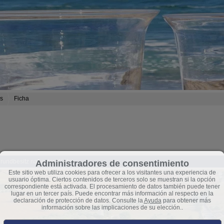
as
Ficha
rundbesitz nahe der Küste
Administradores de consentimiento
Este sitio web utiliza cookies para ofrecer a los visitantes una experiencia de
usuario óptima. Ciertos contenidos de terceros solo se muestran si la opción
correspondiente está activada. El procesamiento de datos también puede tener
lugar en un tercer país. Puede encontrar más información al respecto en la
declaración de protección de datos. Consulte la
Ayuda
para obtener más
información sobre las implicaciones de su elección..