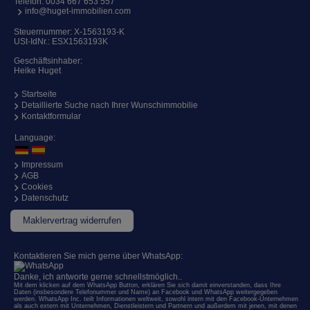
Telefon:
0034 667 653 557
info@huget-immobilien.com
Steuernummer: X-1563193-K
USt-IdNr.: ESX1563193K
Geschäftsinhaber:
Heike Huget
Startseite
Detaillierte Suche nach Ihrer Wunschimmobilie
Kontaktformular
Language:
Impressum
AGB
Cookies
Datenschutz
Maklervertrag widerrufen
Kontaktieren Sie mich gerne über WhatsApp:
Danke, ich antworte gerne schnellstmöglich..
Mit dem klicken auf dem WhatsApp Button, erklären Sie sich damit einverstanden, dass Ihre
Daten (insbesondere Telefonummer und Name) an Facebook und WhatsApp weitergegeben
werden. WhatsApp Inc. teilt Informationen weltweit, sowohl intern mit den Facebook-Unternehmen
als auch extern mit Unternehmen, Dienstleistern und Partnern und außerdem mit jenen, mit denen