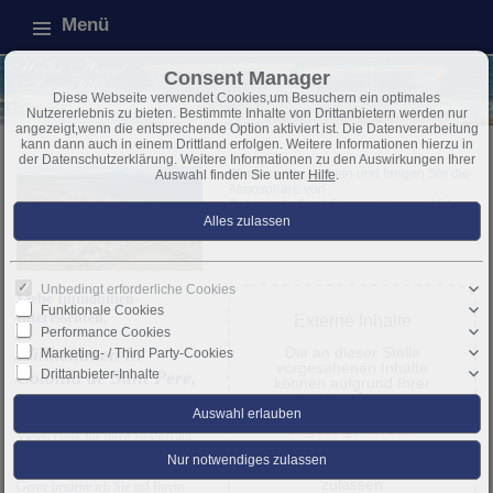
Menü
Consent Manager
Diese Webseite verwendet Cookies,um Besuchern ein optimales
Nutzererlebnis zu bieten. Bestimmte Inhalte von Drittanbietern werden nur
angezeigt,wenn die entsprechende Option aktiviert ist. Die Datenverarbeitung
kann dann auch in einem Drittland erfolgen. Weitere Informationen hierzu in
der Datenschutzerklärung. Weitere Informationen zu den Auswirkungen Ihrer
Stimmen Sie sich ein und fangen Sie die
Auswahl finden Sie unter
Hilfe
.
Atmosphäre
von
Colonia de Sant Pere
mit diesem
Video
ein
:
Unbedingt erforderliche Cookies
Liebe Immobilien-
Funktionale Cookies
Interessenten,
Externe Inhalte
Performance Cookies
Willkommen in
Die an dieser Stelle
Marketing- / Third Party-Cookies
vorgesehenen Inhalte
Drittanbieter-Inhalte
Colonia de Sant Pere,
können aufgrund Ihrer
Arta,
aktuellen Consent-
Einstellungen nicht
angezeigt werden.
Vielen Dank für Ihren Besuch auf
.
Mallorca-Webseite
meiner
Drittanbieter-Inhalte
zulassen
Gerne begleite ich Sie auf Ihrem