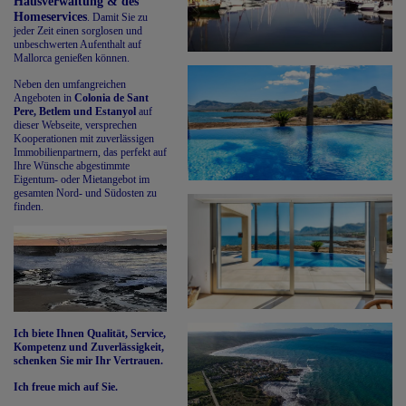
Hausverwaltung & des
Homeservices
. Damit Sie zu
jeder Zeit einen sorglosen und
unbeschwerten Aufenthalt auf
Mallorca genießen können.
Neben den umfangreichen
Angeboten in
Colonia de Sant
Pere, Betlem und
Estanyol
auf
dieser Webseite, versprechen
Kooperationen mit zuverlässigen
Immobilienpartnern, das perfekt auf
Ihre Wünsche abgestimmte
Eigentum- oder Mietangebot im
gesamten Nord- und Südosten zu
finden.
Ich biete Ihnen Qualität, Service,
Kompetenz und Zuverlässigkeit,
schenken Sie mir Ihr Vertrauen.
Ich freue mich auf Sie.