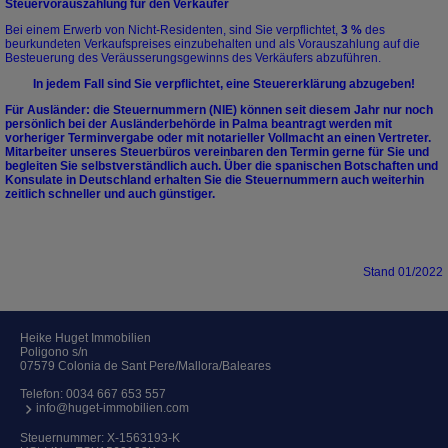
Steuervorauszahlung für den Verkäufer
Bei einem Erwerb von Nicht-Residenten, sind Sie verpflichtet,
3 %
des
beurkundeten Verkaufspreises einzubehalten und als Vorauszahlung auf die
Besteuerung des Veräusserungsgewinns des Verkäufers abzuführen.
In jedem Fall sind Sie verpflichtet, eine Steuererklärung abzugeben!
Für Ausländer: die Steuernummern (NIE) können seit diesem Jahr nur noch
persönlich bei der Ausländerbehörde in Palma beantragt werden mit
vorheriger Terminvergabe oder mit notarieller Vollmacht an einen Vertreter.
Mitarbeiter unseres Steuerbüros vereinbaren den Termin gerne für Sie und
begleiten Sie selbstverständlich auch. Über die spanischen Botschaften und
Konsulate in Deutschland erhalten Sie die Steuernummern auch weiterhin
zeitlich schneller und auch günstiger.
Stand 01/2022
Heike Huget Immobilien
Poligono s/n
07579 Colonia de Sant Pere/Mallora/Baleares
Telefon:
0034 667 653 557
info@huget-immobilien.com
Steuernummer: X-1563193-K