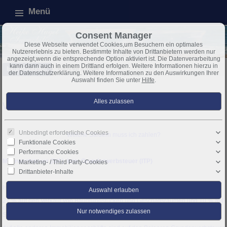
Menü
Consent Manager
Diese Webseite verwendet Cookies,um Besuchern ein optimales
Nutzererlebnis zu bieten. Bestimmte Inhalte von Drittanbietern werden nur
angezeigt,wenn die entsprechende Option aktiviert ist. Die Datenverarbeitung
kann dann auch in einem Drittland erfolgen. Weitere Informationen hierzu in
Informationen
Infos für Käufer
der Datenschutzerklärung. Weitere Informationen zu den Auswirkungen Ihrer
Auswahl finden Sie unter
Hilfe
.
Welche Steuern muss ich zahlen?
Unbedingt erforderliche Cookies
Welche Steuern muss ich zahlen?
Funktionale Cookies
Performance Cookies
Mehrwertsteuer (IVA) bzw. Grunderwerbsteuer (ITP)
Marketing- / Third Party-Cookies
Drittanbieter-Inhalte
Ist der Verkäufer Unternehmer fallen folgende Mehrwertsteuersätze an:
21 % auf den Verkauf von Baugrundstücken und Geschäftsräumen und 10 % auf
den Verkauf von Neubauwohnungen- und Häusern. Darüber hinaus 1,5 %
Stempelsteuer.