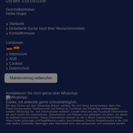
USt-IdNr.: ESX1563193K
Geschäftsinhaber:
Heike Huget
Startseite
Detaillierte Suche nach Ihrer Wunschimmobilie
Kontaktformular
Language:
Impressum
AGB
Cookies
Datenschutz
Maklervertrag widerrufen
Kontaktieren Sie mich gerne über WhatsApp:
Danke, ich antworte gerne schnellstmöglich..
Mit dem klicken auf dem WhatsApp Button, erklären Sie sich damit einverstanden, dass Ihre
Daten (insbesondere Telefonummer und Name) an Facebook und WhatsApp weitergegeben
werden. WhatsApp Inc. teilt Informationen weltweit, sowohl intern mit den Facebook-Unternehmen
als auch extern mit Unternehmen, Dienstleistern und Partnern und außerdem mit jenen, mit denen
du weltweit kommunizierst. Deine Informationen können für die in dieser Datenschutzrichtlinie
https://www.whatsapp.com/legal/#privacy-policy
beschriebenen Zwecke beispielsweise in die USA
oder andere Drittländer übertragen oder übermittelt bzw. dort gespeichert und verarbeitet werden.