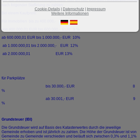
Auf alle anderen Immobiliengeschäfte sind auf den Balearen Grunderwerbsteuer
nach folgender Staffelung zu zahlen:
Cookie-Details
|
Datenschutz
|
Impressum
Bei einem Kaufpreis:
Weitere Informationen
Für Immobilien bis zu 400.000,- EUR 8 %
von 400.000,01 EUR bis 600.000,- EUR 9 %
ab 600.000,01 EUR bis 1.000.000,- EUR 10%
ab 1.000.000,01 bis 2.000.000,- EUR 12%
ab 2.000.000,01 EUR 13%
für Parkplätze
bis 30.000,- EUR 8
%
ab 30.001,- EUR 9
%
Grundsteuer (IBI)
Die Grundsteuer wird auf Basis des Katasterwertes durch die jeweilige
Gemeinde erhoben und ist jährlich zu zahlen. Die Höhe der Grundsteuer ist von
Gemeinde zu Gemeinde verschieden und beläuft sich zwischen 0,3% und 1,1%