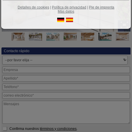
Detalles de cookies
|
Política de privacidad
|
Pie de imprenta
Más datos
Contacto rápido
Confirma nuestros
términos y condiciones
.