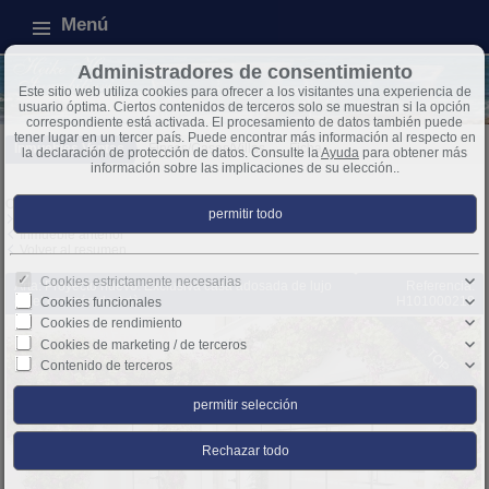
Menú
Administradores de consentimiento
Este sitio web utiliza cookies para ofrecer a los visitantes una experiencia de
usuario óptima. Ciertos contenidos de terceros solo se muestran si la opción
correspondiente está activada. El procesamiento de datos también puede
tener lugar en un tercer país. Puede encontrar más información al respecto en
Inmuebles Ventas
Fincas/Casas/Villas
Ficha
la declaración de protección de datos. Consulte la
Ayuda
para obtener más
información sobre las implicaciones de su elección..
Objeto 8 de 41
Inmueble siguiente
Inmueble anterior
Volver al resumen
Cookies estrictamente necesarias
Arta: Proyecto nuevo: Exclusiva casa adosada de lujo
Referencia:
en el corazón de Artà
H101000218
Cookies funcionales
Cookies de rendimiento
Cookies de marketing / de terceros
TOP
Contenido de terceros