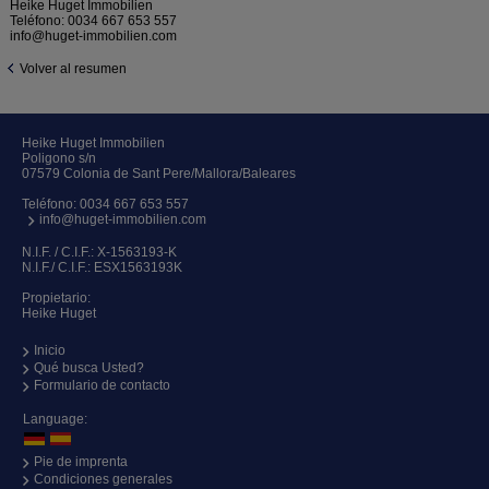
Heike Huget Immobilien
Teléfono:
0034 667 653 557
info@huget-immobilien.com
Volver al resumen
Heike Huget Immobilien
Poligono s/n
07579 Colonia de Sant Pere/Mallora/Baleares
Teléfono:
0034 667 653 557
info@huget-immobilien.com
N.I.F. / C.I.F.: X-1563193-K
N.I.F./ C.I.F.: ESX1563193K
Propietario:
Heike Huget
Inicio
Qué busca Usted?
Formulario de contacto
Language:
Pie de imprenta
Condiciones generales