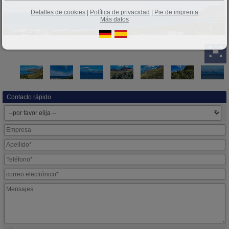
Detalles de cookies
|
Política de privacidad
|
Pie de imprenta
Más datos
Contacto rápido