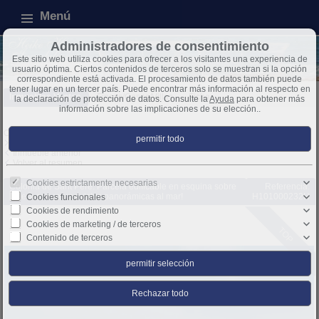
Menú
Administradores de consentimiento
Este sitio web utiliza cookies para ofrecer a los visitantes una experiencia de
usuario óptima. Ciertos contenidos de terceros solo se muestran si la opción
correspondiente está activada. El procesamiento de datos también puede
tener lugar en un tercer país. Puede encontrar más información al respecto en
Inmuebles Ventas
Fincas/Casas/Villas
Ficha
la declaración de protección de datos. Consulte la
Ayuda
para obtener más
información sobre las implicaciones de su elección..
Objeto 2 de 41
Inmueble siguiente
Inmueble anterior
Volver al resumen
Cookies estrictamente necesarias
Colonia de Sant Pere: Parcela edificable en esquina sobre
Referencia:
ladera con ¡puras vistas panorámicas al mar!
H101000232H
Cookies funcionales
Cookies de rendimiento
Cookies de marketing / de terceros
TOP
Contenido de terceros