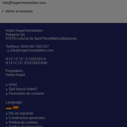
info@huget-immobilien.com
Volver al resumen
Heike Huget Immobilien
Poligono s/n
07579 Colonia de Sant Pere/Mallora/Baleares
Teléfono:
0034 667 653 557
info@huget-immobilien.com
N.I.F. / C.I.F.: X-1563193-K
N.I.F./ C.I.F.: ESX1563193K
Propietario:
Heike Huget
Inicio
Qué busca Usted?
Formulario de contacto
Language:
Pie de imprenta
Condiciones generales
Política de cookies