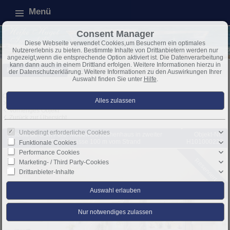
Menü
Consent Manager
Diese Webseite verwendet Cookies,um Besuchern ein optimales
Nutzererlebnis zu bieten. Bestimmte Inhalte von Drittanbietern werden nur
angezeigt,wenn die entsprechende Option aktiviert ist. Die Datenverarbeitung
kann dann auch in einem Drittland erfolgen. Weitere Informationen hierzu in
Immobilien Verkauf
Fincas/Häuser/Villen
Exposé
der Datenschutzerklärung. Weitere Informationen zu den Auswirkungen Ihrer
Auswahl finden Sie unter
Hilfe
.
Objekt 17 von 41
Nächstes Objekt
Vorheriges Objekt
Zurück zur Übersicht
Unbedingt erforderliche Cookies
Colonia de Sant Pere: Modernes Reihenhaus in zweiter
Objekt-Nr.:
Meereslinie mit Dachterrasse 100 m vom Strand
H101000222
Funktionale Cookies
Performance Cookies
Reserviert
Marketing- / Third Party-Cookies
Drittanbieter-Inhalte